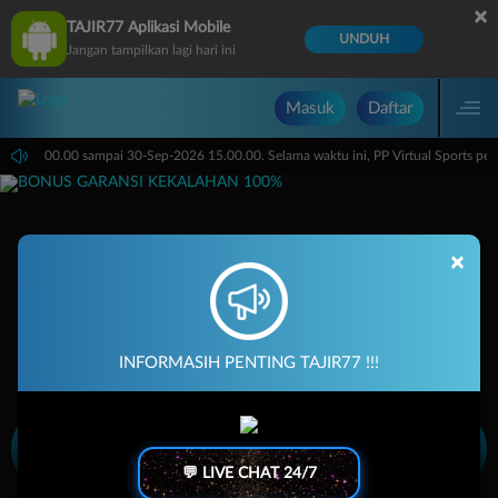
×
TAJIR77 Aplikasi Mobile
UNDUH
Jangan tampilkan lagi hari ini
Masuk
Daftar
 dari 15.00.00 sampai 30-Sep-2026 15.00.00. Selama waktu ini, PP Virtual Sports p
×
INFORMASIH PENTING TAJIR77 !!!
JACKPOT
PLAY
IDR
12,665,779,326
💬 LIVE CHAT 24/7