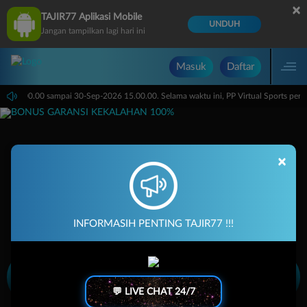
×
TAJIR77 Aplikasi Mobile
UNDUH
Jangan tampilkan lagi hari ini
Masuk
Daftar
dari 15.00.00 sampai 30-Sep-2026 15.00.00. Selama waktu ini, PP Virtual Sports pe
×
INFORMASIH PENTING TAJIR77 !!!
JACKPOT
PLAY
IDR
12,687,416,335
💬 LIVE CHAT 24/7