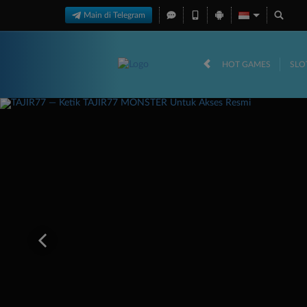
Main di Telegram
HOT GAMES
SLO