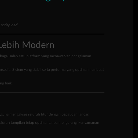
etiap hari.
Lebih Modern
sebagai salah satu platform yang menawarkan pengalaman
sedia. Sistem yang stabil serta performa yang optimal membuat
ng baik.
guna mengakses seluruh fitur dengan cepat dan lancar.
 seluruh tampilan tetap optimal tanpa mengurangi kenyamanan