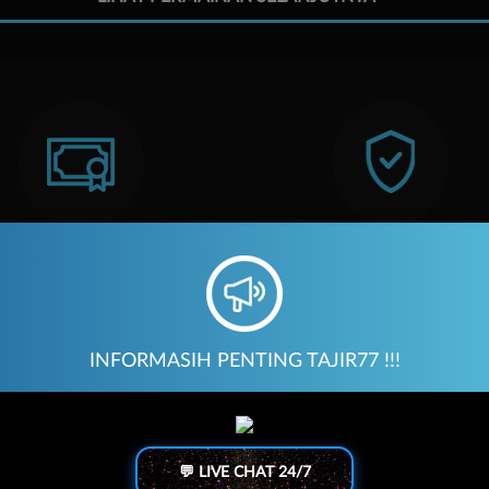
bangga menjadi salah satu
Kami memiliki salah s
 poker klub elit yang telah
platform pembayaran onlin
INFORMASIH PENTING TAJIR77 !!!
sensi & diregulasi di Asia.
jam yang paling aman 
terbaru.
💬 LIVE CHAT 24/7