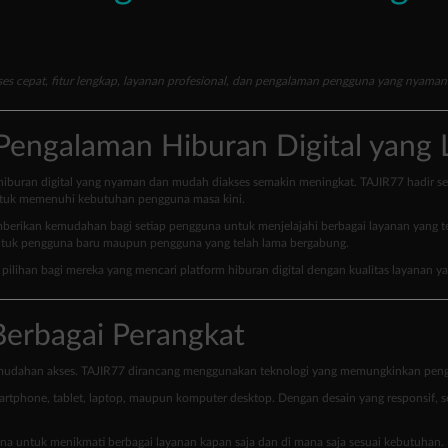
s cepat, fitur lengkap, layanan profesional, dan pengalaman pengguna yang nyaman s
engalaman Hiburan Digital yang 
 hiburan digital yang nyaman dan mudah diakses semakin meningkat. TAJIR77 hadir 
ntuk memenuhi kebutuhan pengguna masa kini.
rikan kemudahan bagi setiap pengguna untuk menjelajahi berbagai layanan yang ter
tuk pengguna baru maupun pengguna yang telah lama bergabung.
ilihan bagi mereka yang mencari platform hiburan digital dengan kualitas layanan ya
Berbagai Perangkat
 kemudahan akses. TAJIR77 dirancang menggunakan teknologi yang memungkinkan peng
smartphone, tablet, laptop, maupun komputer desktop. Dengan desain yang responsif,
na untuk menikmati berbagai layanan kapan saja dan di mana saja sesuai kebutuhan.