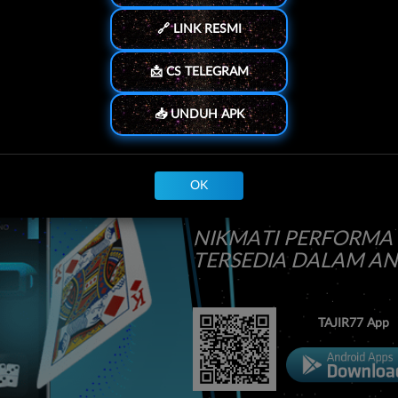
🔗 LINK RESMI
📩 CS TELEGRAM
📥 UNDUH APK
DOWNLOAD
SEKARANG
OK
NIKMATI PERFORMA T
TERSEDIA DALAM A
TAJIR77 App