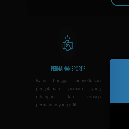
Kami bangga menyediakan
Kami 
pengalaman pemain yang
situs
dibangun dari konsep
berli
permainan yang adil.