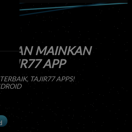
 DAN MAINKAN
TAJIR77 APP
ERBAIK, TAJIR77 APPS!
NDROID