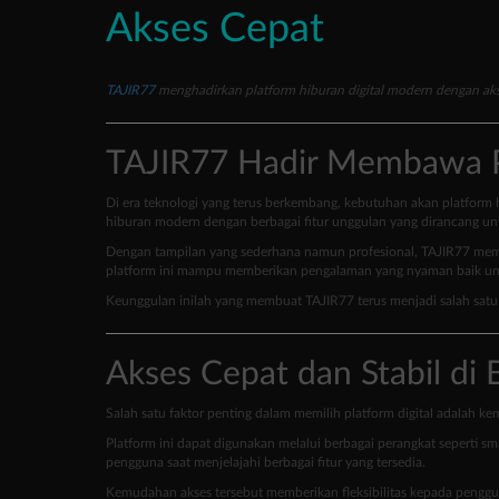
Akses Cepat
TAJIR77
menghadirkan platform hiburan digital modern dengan akse
TAJIR77 Hadir Membawa P
Di era teknologi yang terus berkembang, kebutuhan akan platform
hiburan modern dengan berbagai fitur unggulan yang dirancang u
Dengan tampilan yang sederhana namun profesional, TAJIR77 membe
platform ini mampu memberikan pengalaman yang nyaman baik un
Keunggulan inilah yang membuat TAJIR77 terus menjadi salah satu p
Akses Cepat dan Stabil di 
Salah satu faktor penting dalam memilih platform digital adalah
Platform ini dapat digunakan melalui berbagai perangkat seperti 
pengguna saat menjelajahi berbagai fitur yang tersedia.
Kemudahan akses tersebut memberikan fleksibilitas kepada penggu