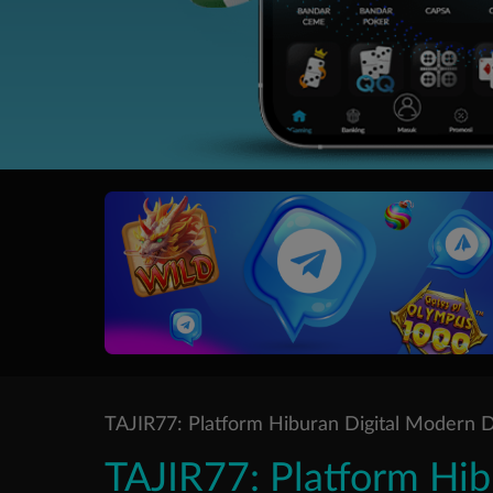
TAJIR77: Platform Hiburan Digital Modern 
TAJIR77: Platform Hib