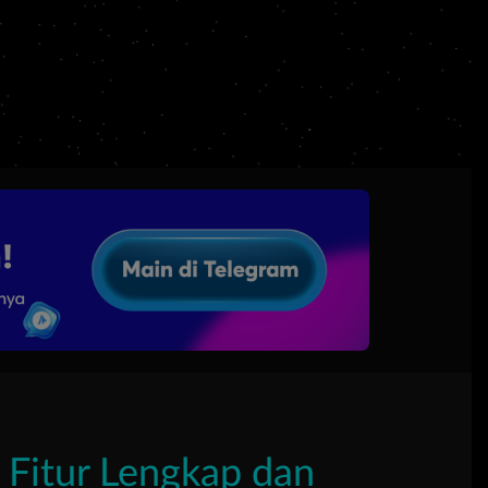
 Fitur Lengkap dan