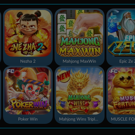
Nezha 2
Mahjong MaxWin
Epic Ze
Poker Win
Mahjong Wins Triple Pot