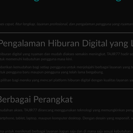
s cepat, fitur lengkap, layanan profesional, dan pengalaman pengguna yang nyaman s
engalaman Hiburan Digital yang 
 hiburan digital yang nyaman dan mudah diakses semakin meningkat. TAJIR77 hadir 
ntuk memenuhi kebutuhan pengguna masa kini.
rikan kemudahan bagi setiap pengguna untuk menjelajahi berbagai layanan yang ter
tuk pengguna baru maupun pengguna yang telah lama bergabung.
ilihan bagi mereka yang mencari platform hiburan digital dengan kualitas layanan ya
Berbagai Perangkat
 kemudahan akses. TAJIR77 dirancang menggunakan teknologi yang memungkinkan peng
smartphone, tablet, laptop, maupun komputer desktop. Dengan desain yang responsif,
na untuk menikmati berbagai layanan kapan saja dan di mana saja sesuai kebutuhan.