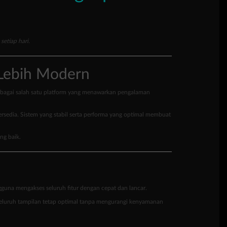
etiap hari.
Lebih Modern
sebagai salah satu platform yang menawarkan pengalaman
sedia. Sistem yang stabil serta performa yang optimal membuat
ng baik.
guna mengakses seluruh fitur dengan cepat dan lancar.
 seluruh tampilan tetap optimal tanpa mengurangi kenyamanan