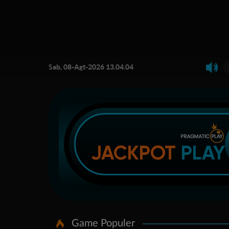
Sab, 08-Agt-2026 13.04.04
Pemeliharaan Terjadwal: PP Virtual Sports pada 30-Jun-2026 dari 15.00.00 sa
JACKPOT
PLAY
Game Populer