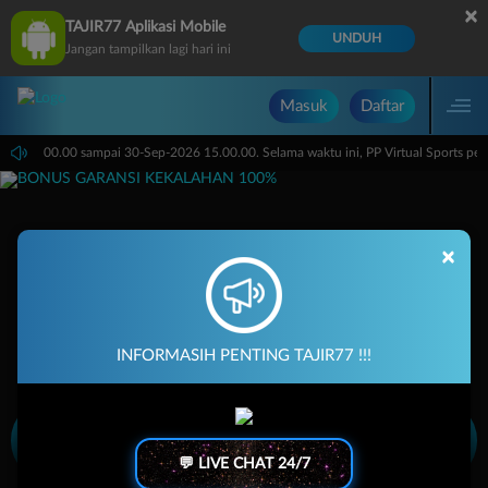
×
TAJIR77 Aplikasi Mobile
UNDUH
Jangan tampilkan lagi hari ini
Masuk
Daftar
 dari 15.00.00 sampai 30-Sep-2026 15.00.00. Selama waktu ini, PP Virtual Sports p
×
INFORMASIH PENTING TAJIR77 !!!
JACKPOT
PLAY
IDR
12,668,357,752
💬 LIVE CHAT 24/7