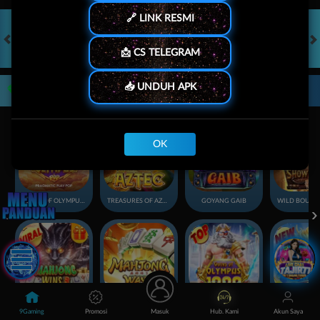
🔗 LINK RESMI
📩 CS TELEGRAM
HOT GAMES
SLOTS
LIVE CASINO
RACE
TOGEL
OL
📥 UNDUH APK
Game Populer
OK
GATES OF OLYMPUS POP
TREASURES OF AZTEC
GOYANG GAIB
MAHJONG WINS 3 – BLACK SCATTER
MAHJONG WAYS
GATES OF OLYMPUS 1000
9Gaming
Promosi
Masuk
Hub. Kami
Akun Saya