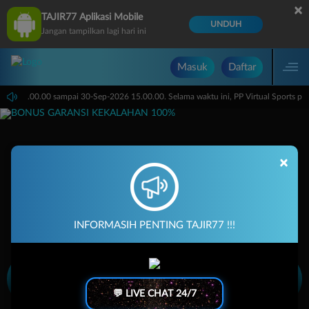
×
TAJIR77 Aplikasi Mobile
UNDUH
Jangan tampilkan lagi hari ini
Masuk
Daftar
 dari 15.00.00 sampai 30-Sep-2026 15.00.00. Selama waktu ini, PP Virtual Sports p
×
INFORMASIH PENTING TAJIR77 !!!
JACKPOT
PLAY
IDR
12,698,228,100
💬 LIVE CHAT 24/7