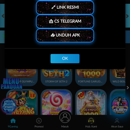
🔗 LINK RESMI
📩 CS TELEGRAM
HOT GAMES
SLOTS
LIVE CASINO
RACE
TOGEL
OL
📥 UNDUH APK
Game Populer
OK
GATES OF OLYMPUS POP
STORM OF SETH 2
FORTUNE GARUDA 1000
WUKONG - BLACK SCATTER
SWEET BONANZA 2500
GATES OF OLYMPUS 1000
MAHJONG W
9Gaming
Promosi
Masuk
Hub. Kami
Akun Saya