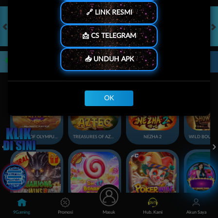
🔗 LINK RESMI
📩 CS TELEGRAM
HOT GAMES
SLOTS
LIVE CASINO
RACE
TOGEL
OL
📥 UNDUH APK
Game Populer
OK
GATES OF OLYMPUS POP
TREASURES OF AZTEC
NEZHA 2
MAHJONG WINS 3 – BLACK SCATTER
SWEET BONANZA 2500
POKER WIN
MAHJONG W
9Gaming
Promosi
Masuk
Hub. Kami
Akun Saya