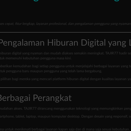
s cepat, fitur lengkap, layanan profesional, dan pengalaman pengguna yang nyaman s
engalaman Hiburan Digital yang 
 hiburan digital yang nyaman dan mudah diakses semakin meningkat. TAJIR77 hadir 
ntuk memenuhi kebutuhan pengguna masa kini.
rikan kemudahan bagi setiap pengguna untuk menjelajahi berbagai layanan yang ter
tuk pengguna baru maupun pengguna yang telah lama bergabung.
ilihan bagi mereka yang mencari platform hiburan digital dengan kualitas layanan ya
Berbagai Perangkat
 kemudahan akses. TAJIR77 dirancang menggunakan teknologi yang memungkinkan peng
smartphone, tablet, laptop, maupun komputer desktop. Dengan desain yang responsif,
na untuk menikmati berbagai layanan kapan saja dan di mana saja sesuai kebutuhan.