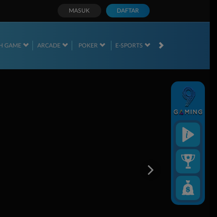
MASUK
DAFTAR
H GAME
ARCADE
POKER
E-SPORTS
SABUNG AYAM