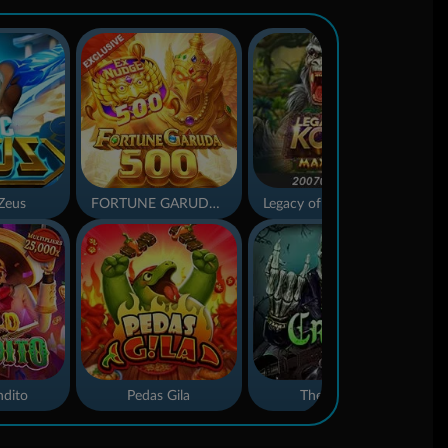
 Zeus
FORTUNE GARUDA 500
Legacy of Kong Maxways
ndito
Pedas Gila
The Crypt
C