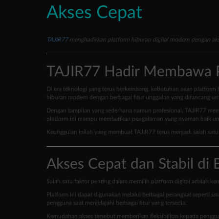
Akses Cepat
TAJIR77
menghadirkan platform hiburan digital modern dengan akse
TAJIR77 Hadir Membawa P
Di era teknologi yang terus berkembang, kebutuhan akan platform
hiburan modern dengan berbagai fitur unggulan yang dirancang u
Dengan tampilan yang sederhana namun profesional, TAJIR77 membe
platform ini mampu memberikan pengalaman yang nyaman baik un
Keunggulan inilah yang membuat TAJIR77 terus menjadi salah satu p
Akses Cepat dan Stabil di 
Salah satu faktor penting dalam memilih platform digital adalah
Platform ini dapat digunakan melalui berbagai perangkat seperti 
pengguna saat menjelajahi berbagai fitur yang tersedia.
Kemudahan akses tersebut memberikan fleksibilitas kepada penggu