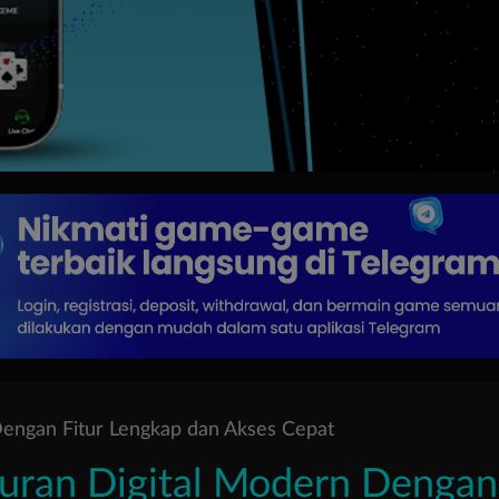
Dengan Fitur Lengkap dan Akses Cepat
uran Digital Modern Dengan