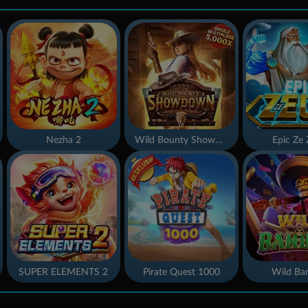
Nezha 2
Wild Bounty Showdown
Epic Ze
SUPER ELEMENTS 2
Pirate Quest 1000
Wild Ba