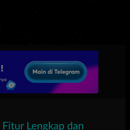
 Fitur Lengkap dan