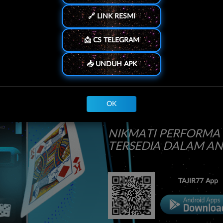
🔗 LINK RESMI
📩 CS TELEGRAM
📥 UNDUH APK
DOWNLOAD
SEKARANG
OK
NIKMATI PERFORMA T
TERSEDIA DALAM A
TAJIR77 App