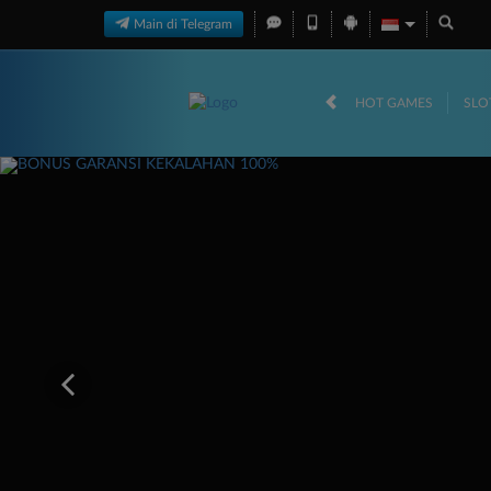
Main di Telegram
HOT GAMES
SLO