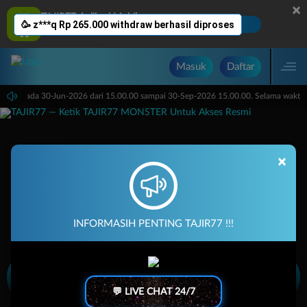
×
TAJIR77 Aplikasi Mobile
🥳 z***q Rp 265.000 withdraw berhasil diproses
UNDUH
Jangan tampilkan lagi hari ini
Masuk
Daftar
Sports pada 30-Jun-2026 dari 15.00.00 sampai 30-Sep-2026 15.00.00. Selama waktu 
×
INFORMASIH PENTING TAJIR77 !!!
JACKPOT
PLAY
IDR
12,701,351,891
💬 LIVE CHAT 24/7