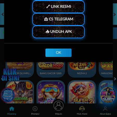
🔗 LINK RESMI
📩 CS TELEGRAM
HOT GAMES
SLOTS
LIVE CASINO
RACE
TOGEL
OL
📥 UNDUH APK
Game Populer
OK
GATES OF OLYMPUS POP
BANG GACOR 1000
NEZHA 2
MAHJONG M
MAHJONG WINS 3 – BLACK SCATTER
DJ BOOM BOOM
SUPER ELEMENTS 2
9Gaming
Promosi
Masuk
Hub. Kami
Akun Saya