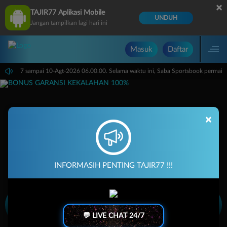
×
TAJIR77 Aplikasi Mobile
UNDUH
Jangan tampilkan lagi hari ini
Masuk
Daftar
23.28.17 sampai 10-Agt-2026 06.00.00. Selama waktu ini, Saba Sportsbook permain
×
INFORMASIH PENTING TAJIR77 !!!
JACKPOT
PLAY
IDR
12,680,206,950
💬 LIVE CHAT 24/7