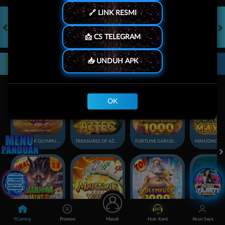
🔗 LINK RESMI
📩 CS TELEGRAM
HOT GAMES
SLOTS
LIVE CASINO
RACE
TOGEL
OL
📥 UNDUH APK
Game Populer
OK
GATES OF OLYMPUS POP
TREASURES OF AZTEC
FORTUNE GARUDA 1000
MAHJONG M
MAHJONG WINS 3 – BLACK SCATTER
MAHJONG WAYS
GATES OF OLYMPUS 1000
MAHJONG W
9Gaming
Promosi
Masuk
Hub. Kami
Akun Saya