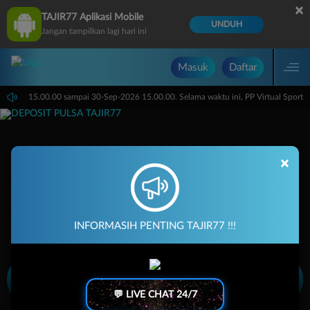
×
TAJIR77 Aplikasi Mobile
UNDUH
Jangan tampilkan lagi hari ini
Masuk
Daftar
026 dari 15.00.00 sampai 30-Sep-2026 15.00.00. Selama waktu ini, PP Virtual Sport
×
INFORMASIH PENTING TAJIR77 !!!
JACKPOT
PLAY
IDR
12,732,596,343
💬 LIVE CHAT 24/7