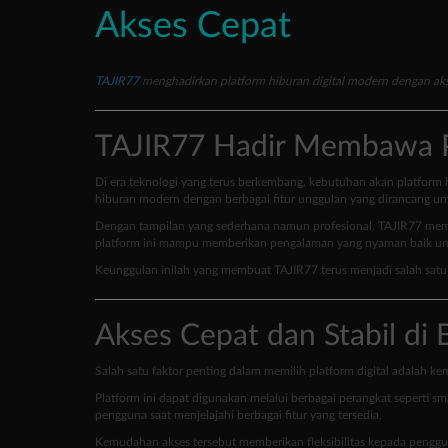
Akses Cepat
TAJIR77
menghadirkan platform hiburan digital modern dengan akse
TAJIR77 Hadir Membawa P
Di era teknologi yang terus berkembang, kebutuhan akan platform
hiburan modern dengan berbagai fitur unggulan yang dirancang u
Dengan tampilan yang sederhana namun profesional, TAJIR77 membe
platform ini mampu memberikan pengalaman yang nyaman baik un
Keunggulan inilah yang membuat TAJIR77 terus menjadi salah satu p
Akses Cepat dan Stabil di 
Salah satu faktor penting dalam memilih platform digital adalah
Platform ini dapat digunakan melalui berbagai perangkat seperti 
pengguna saat menjelajahi berbagai fitur yang tersedia.
Kemudahan akses tersebut memberikan fleksibilitas kepada penggu