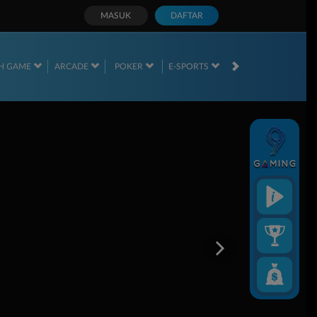
MASUK
DAFTAR
H GAME
ARCADE
POKER
E-SPORTS
SABUNG AYAM