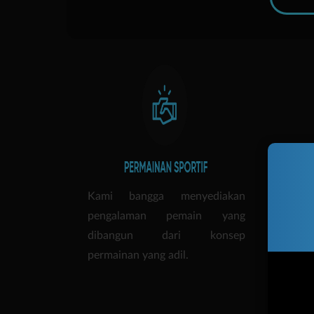
Kami bangga menyediakan
Kami 
pengalaman pemain yang
situs
dibangun dari konsep
berli
permainan yang adil.