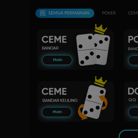
SEMUA PERMAINAN
POKER
CEM