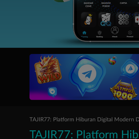
TAJIR77: Platform Hiburan Digital Modern 
TAJIR77: Platform Hib