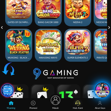
GATES OF OLYMPUS POP
BANG GACOR 1000
NEZHA 2
MOCHI MANIA
WUKONG - BLACK SCATTER
MAHJONG WAYS
SUPER ELEMENTS 2
PIRATE QUES
9Gaming
Promosi
Masuk
Hub. Kami
Akun Saya