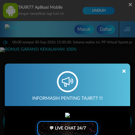
×
TAJIR77 Aplikasi Mobile
UNDUH
Jangan tampilkan lagi hari ini
Masuk
Daftar
 dari 15.00.00 sampai 30-Sep-2026 15.00.00. Selama waktu ini, PP Virtual Sports p
×
INFORMASIH PENTING TAJIR77 !!!
JACKPOT
PLAY
IDR
12,689,650,214
💬 LIVE CHAT 24/7