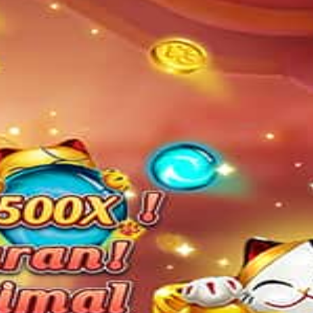
🥳 j***l Rp 97.000 withdraw berhasil diproses
TAJIR77 Aplikasi Mobile
Jangan tampilkan lagi hari ini
Unduh
×
Masuk
Daftar
Pemeliharaan Terjadwal: PP Virtual Sports pada 30-Jun-2026 da
Pemeliharaan Terjadwal: MarbleX pada 31-Jul-2026 dari 00.00.0
Pemeliharaan Terjadwal: PP Virtual Sports pada 30-Jun-2026 da
Pemeliharaan Terjadwal: MarbleX pada 31-Jul-2026 dari 00.00.0