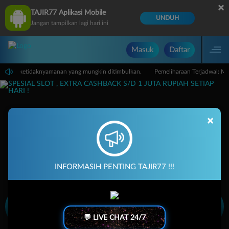
×
TAJIR77 Aplikasi Mobile
UNDUH
Jangan tampilkan lagi hari ini
Masuk
Daftar
aaf atas ketidaknyamanan yang mungkin ditimbulkan.
Pemeliharaan Terjadwal: Ma
×
INFORMASIH PENTING TAJIR77 !!!
JACKPOT
PLAY
IDR
12,740,005,533
💬 LIVE CHAT 24/7