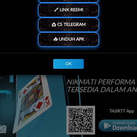
🔗 LINK RESMI
📩 CS TELEGRAM
📥 UNDUH APK
DOWNLOAD
SEKARANG
OK
NIKMATI PERFORMA T
TERSEDIA DALAM A
TAJIR77 App