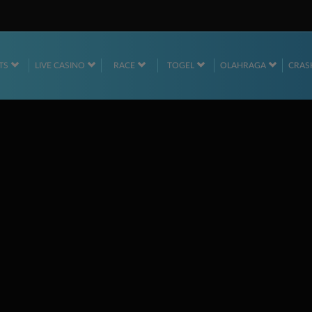
TS
LIVE CASINO
RACE
TOGEL
OLAHRAGA
CRAS