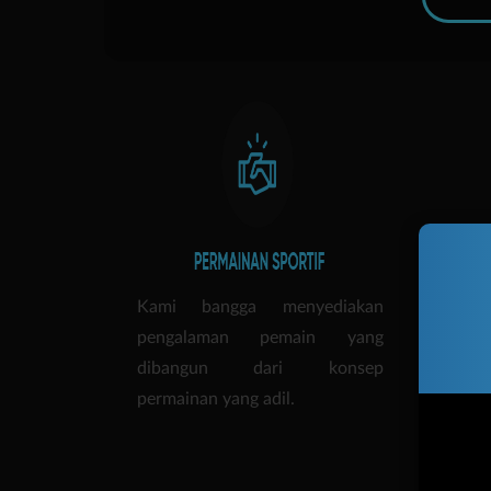
Kami bangga menyediakan
Kami 
pengalaman pemain yang
situs
dibangun dari konsep
berli
permainan yang adil.