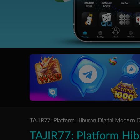
TAJIR77: Platform Hiburan Digital Modern 
TAJIR77: Platform Hib