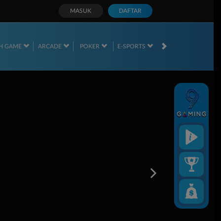
MASUK
DAFTAR
H GAME
ARCADE
POKER
E-SPORTS
SABUNG AYAM