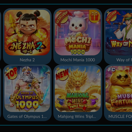
Nezha 2
Mochi Mania 1000
Way of 
Gates of Olympus 1000
Mahjong Wins Triple Pot