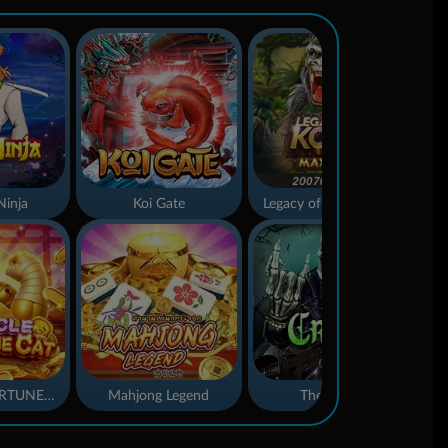
Ninja
Koi Gate
Legacy of Kong Maxways
MUSCLE FORTUNE CAT
Mahjong Legend
The Crypt
C