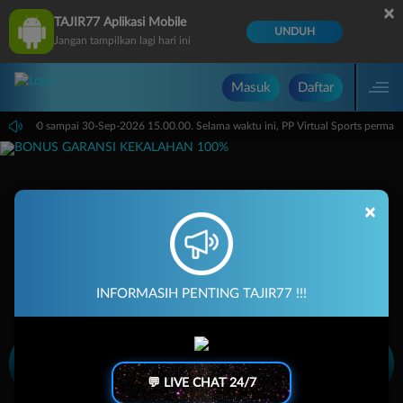
×
TAJIR77 Aplikasi Mobile
UNDUH
Jangan tampilkan lagi hari ini
Masuk
Daftar
i 15.00.00 sampai 30-Sep-2026 15.00.00. Selama waktu ini, PP Virtual Sports perma
×
INFORMASIH PENTING TAJIR77 !!!
JACKPOT
PLAY
IDR
12,676,975,560
💬 LIVE CHAT 24/7