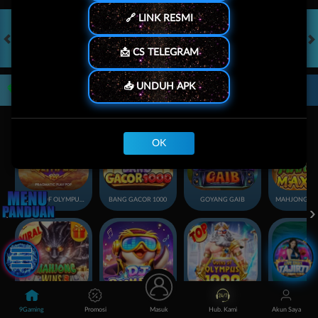
🔗 LINK RESMI
📩 CS TELEGRAM
HOT GAMES
SLOTS
LIVE CASINO
RACE
TOGEL
OL
📥 UNDUH APK
Game Populer
OK
GATES OF OLYMPUS POP
BANG GACOR 1000
GOYANG GAIB
MAHJONG M
MAHJONG WINS 3 – BLACK SCATTER
DJ BOOM BOOM
GATES OF OLYMPUS 1000
MAHJONG W
9Gaming
Promosi
Masuk
Hub. Kami
Akun Saya