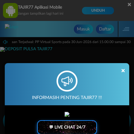
×
TAJIR77 Aplikasi Mobile
UNDUH
Jangan tampilkan lagi hari ini
Masuk
Daftar
eliharaan Terjadwal: PP Virtual Sports pada 30-Jun-2026 dari 15.00.00 sampai 30-
×
INFORMASIH PENTING TAJIR77 !!!
JACKPOT
PLAY
IDR
12,680,310,189
💬 LIVE CHAT 24/7