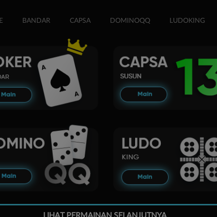
E
BANDAR
CAPSA
DOMINOQQ
LUDOKING
LIHAT PERMAINAN SELANJUTNYA