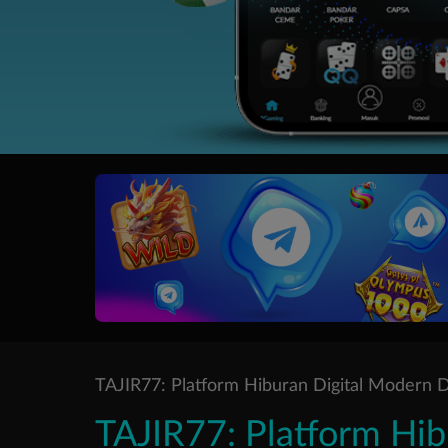
TAJIR77: Platform Hiburan Digital Modern 
TAJIR77: Platform Hib