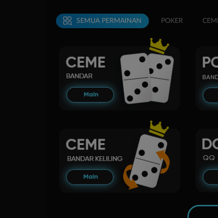
SEMUA PERMAINAN
POKER
CEM