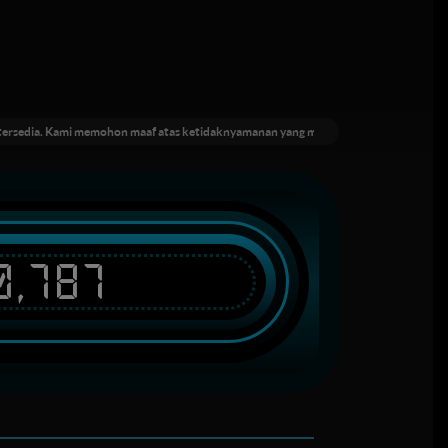
dia. Kami memohon maaf atas ketidaknyamanan yang mungkin ditimbulkan.
Pemelih
0,787