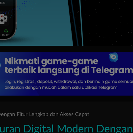
Dengan Fitur Lengkap dan Akses Cepat
uran Digital Modern Dengan