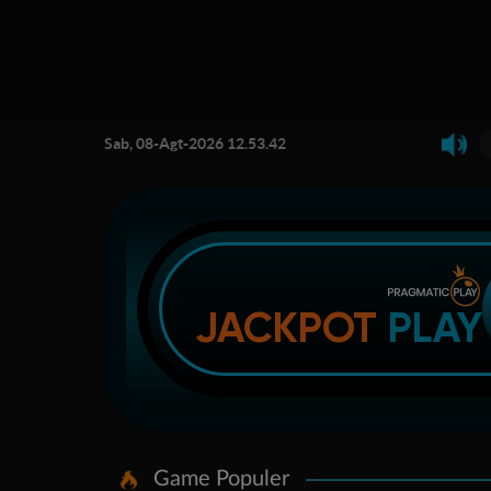
Sab, 08-Agt-2026 12.53.42
eliharaan Terjadwal: PP Virtual Sports pada 30-Jun-2026 dari 15.00.00 sampai 30-S
JACKPOT
PLAY
Game Populer