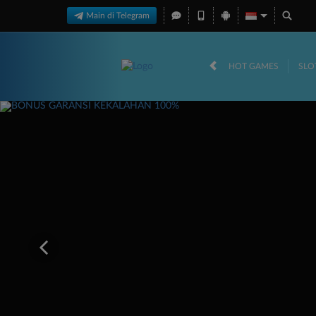
Main di Telegram
HOT GAMES
SLO