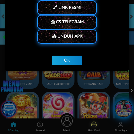
🔗 LINK RESMI
📩 CS TELEGRAM
HOT GAMES
SLOTS
LIVE CASINO
RACE
TOGEL
OL
📥 UNDUH APK
Game Populer
OK
GATES OF OLYMPUS POP
BANG GACOR 1000
GOYANG GAIB
MAHJONG M
FORTUNE GEMS 500
SWEET BONANZA 2500
POKER WIN
MAHJONG W
9Gaming
Promosi
Masuk
Hub. Kami
Akun Saya