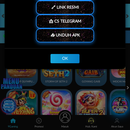
🔗 LINK RESMI
📩 CS TELEGRAM
HOT GAMES
SLOTS
LIVE CASINO
RACE
TOGEL
OL
📥 UNDUH APK
Game Populer
OK
GATES OF OLYMPUS POP
STORM OF SETH 2
GOYANG GAIB
MOCHI MANIA
WUKONG - BLACK SCATTER
SWEET BONANZA 2500
SUPER ELEMENTS 2
MAHJONG W
9Gaming
Promosi
Masuk
Hub. Kami
Akun Saya