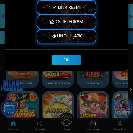
🔗 LINK RESMI
📩 CS TELEGRAM
HOT GAMES
SLOTS
LIVE CASINO
RACE
TOGEL
OL
📥 UNDUH APK
Game Populer
OK
GATES OF OLYMPUS POP
BANG GACOR 1000
GOYANG GAIB
MOCHI MANIA
WUKONG - BLACK SCATTER
MAHJONG WAYS
POKER WIN
9Gaming
Promosi
Masuk
Hub. Kami
Akun Saya