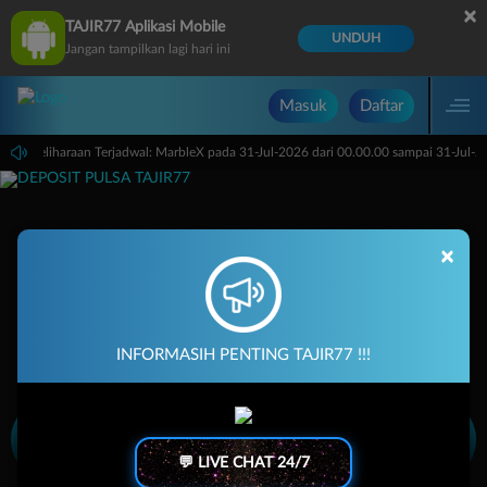
×
TAJIR77 Aplikasi Mobile
UNDUH
Jangan tampilkan lagi hari ini
Masuk
Daftar
Pemeliharaan Terjadwal: MarbleX pada 31-Jul-2026 dari 00.00.00 sampai 31-Jul-2
×
INFORMASIH PENTING TAJIR77 !!!
JACKPOT
PLAY
IDR
12,662,612,874
💬 LIVE CHAT 24/7