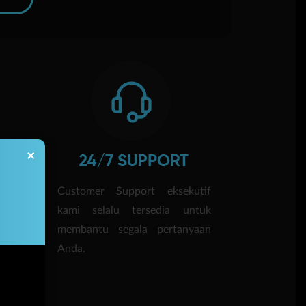
×
atu
Customer Support eksekutif
e 24
kami selalu tersedia untuk
dan
membantu segala pertanyaan
Anda.