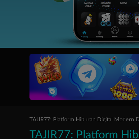
TAJIR77: Platform Hiburan Digital Modern 
TAJIR77: Platform Hib