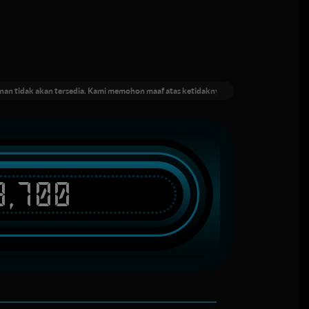
idak akan tersedia. Kami memohon maaf atas ketidaknyamanan yang mungkin ditimbulk
9,700