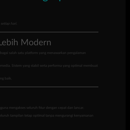
etiap hari.
Lebih Modern
sebagai salah satu platform yang menawarkan pengalaman
sedia. Sistem yang stabil serta performa yang optimal membuat
ng baik.
guna mengakses seluruh fitur dengan cepat dan lancar.
 seluruh tampilan tetap optimal tanpa mengurangi kenyamanan