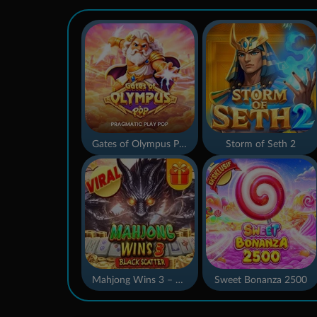
Gates of Olympus POP
Storm of Seth 2
Mahjong Wins 3 – Black Scatter
Sweet Bonanza 2500