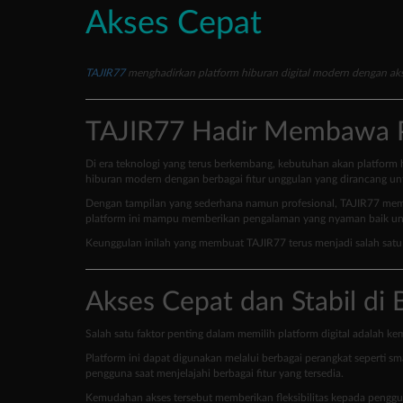
Akses Cepat
TAJIR77
menghadirkan platform hiburan digital modern dengan akse
TAJIR77 Hadir Membawa P
Di era teknologi yang terus berkembang, kebutuhan akan platform
hiburan modern dengan berbagai fitur unggulan yang dirancang u
Dengan tampilan yang sederhana namun profesional, TAJIR77 membe
platform ini mampu memberikan pengalaman yang nyaman baik un
Keunggulan inilah yang membuat TAJIR77 terus menjadi salah satu p
Akses Cepat dan Stabil di 
Salah satu faktor penting dalam memilih platform digital adalah
Platform ini dapat digunakan melalui berbagai perangkat seperti 
pengguna saat menjelajahi berbagai fitur yang tersedia.
Kemudahan akses tersebut memberikan fleksibilitas kepada penggu