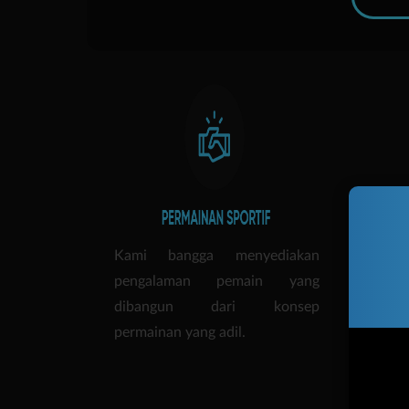
Kami bangga menyediakan
Kami 
pengalaman pemain yang
situs
dibangun dari konsep
berli
permainan yang adil.