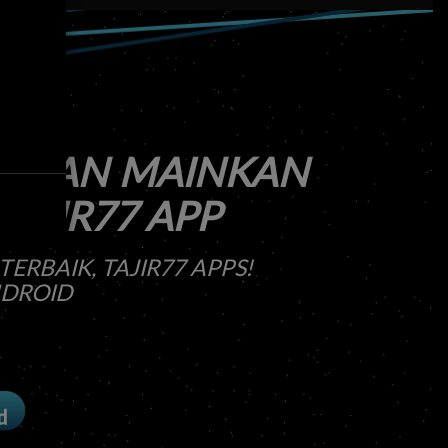
 DAN MAINKAN
TAJIR77 APP
ERBAIK, TAJIR77 APPS!
NDROID