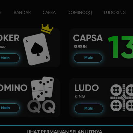
E
BANDAR
CAPSA
DOMINOQQ
LUDOKING
LIHAT PERMAINAN SELANJUTNYA