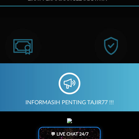
bangga menjadi salah satu
Kami memiliki salah s
 poker klub elit yang telah
platform pembayaran onlin
INFORMASIH PENTING TAJIR77 !!!
sensi & diregulasi di Asia.
jam yang paling aman 
terbaru.
💬 LIVE CHAT 24/7