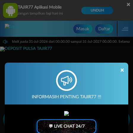
×
TAJIR77 Aplikasi Mobile
UNDUH
Jangan tampilkan lagi hari ini
Masuk
Daftar
al: MarbleX pada 31-Jul-2026 dari 00.00.00 sampai 31-Jul-2027 00.00.00. Selama w
×
INFORMASIH PENTING TAJIR77 !!!
JACKPOT
PLAY
IDR
12,702,188,001
💬 LIVE CHAT 24/7