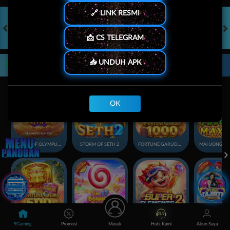
🔗 LINK RESMI
📩 CS TELEGRAM
HOT GAMES
SLOTS
LIVE CASINO
RACE
TOGEL
OL
📥 UNDUH APK
Game Populer
OK
GATES OF OLYMPUS POP
STORM OF SETH 2
FORTUNE GARUDA 1000
MAHJONG M
FORTUNE GEMS 500
SWEET BONANZA 2500
SUPER ELEMENTS 2
PIRATE QUES
9Gaming
Promosi
Masuk
Hub. Kami
Akun Saya