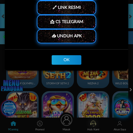
🔗 LINK RESMI
📩 CS TELEGRAM
HOT GAMES
SLOTS
LIVE CASINO
RACE
TOGEL
OL
📥 UNDUH APK
Game Populer
OK
GATES OF OLYMPUS POP
STORM OF SETH 2
NEZHA 2
MAHJONG WINS 3 – BLACK SCATTER
DJ BOOM BOOM
GATES OF OLYMPUS 1000
MAHJONG W
9Gaming
Promosi
Masuk
Hub. Kami
Akun Saya