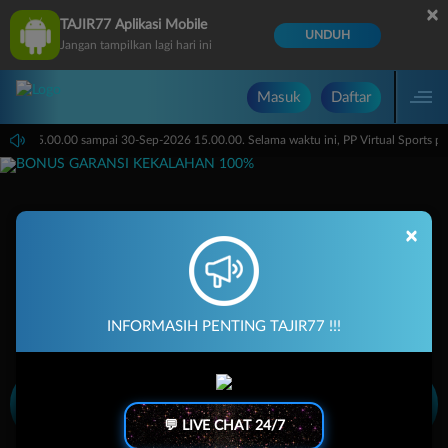
×
TAJIR77 Aplikasi Mobile
UNDUH
Jangan tampilkan lagi hari ini
Masuk
Daftar
6 dari 15.00.00 sampai 30-Sep-2026 15.00.00. Selama waktu ini, PP Virtual Sports 
×
INFORMASIH PENTING TAJIR77 !!!
JACKPOT
PLAY
IDR
12,692,710,073
💬 LIVE CHAT 24/7