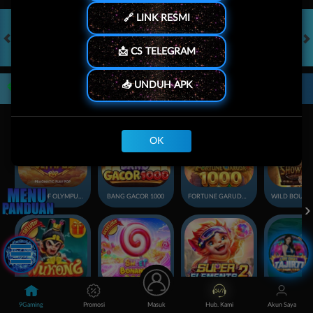
🔗 LINK RESMI
📩 CS TELEGRAM
HOT GAMES
SLOTS
LIVE CASINO
RACE
TOGEL
OL
📥 UNDUH APK
Game Populer
OK
GATES OF OLYMPUS POP
BANG GACOR 1000
FORTUNE GARUDA 1000
WUKONG - BLACK SCATTER
SWEET BONANZA 2500
SUPER ELEMENTS 2
MAHJONG W
9Gaming
Promosi
Masuk
Hub. Kami
Akun Saya