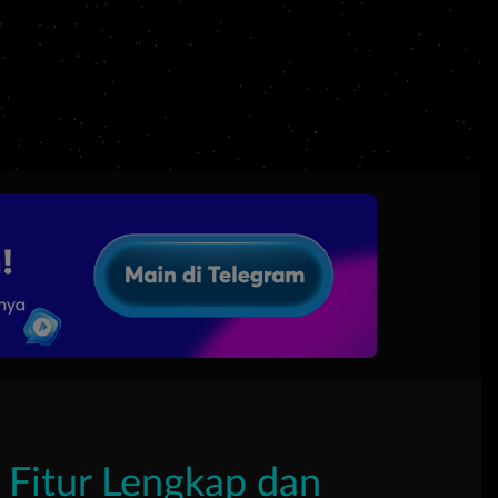
 Fitur Lengkap dan