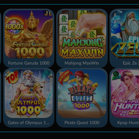
Fortune Garuda 1000
Mahjong MaxWin
Epic Ze
Gates of Olympus 1000
Pirate Quest 1000
Kpop Hunt