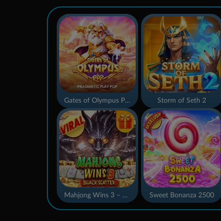
Gates of Olympus POP
Storm of Seth 2
Mahjong Wins 3 – Black Scatter
Sweet Bonanza 2500