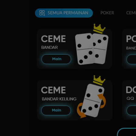
SEMUA PERMAINAN
POKER
CEM