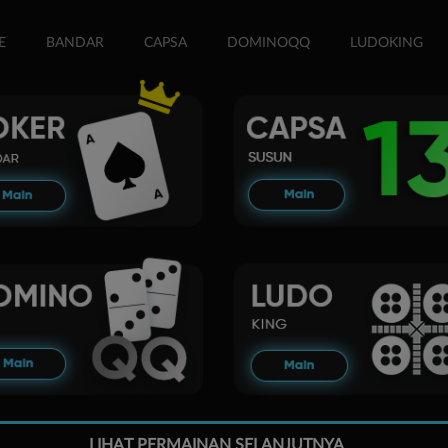
E
BANDAR
CAPSA
DOMINOQQ
LUDOKING
LIHAT PERMAINAN SELANJUTNYA