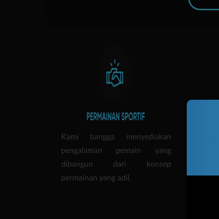
Kami bangga menyediakan
Kami 
pengalaman pemain yang
situs
dibangun dari konsep
berli
permainan yang adil.