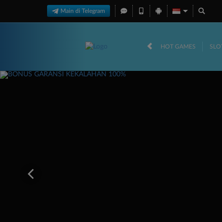
Main di Telegram
HOT GAMES
SLO