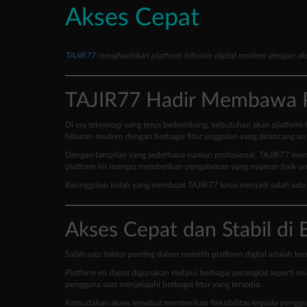
Akses Cepat
TAJIR77
menghadirkan platform hiburan digital modern dengan akse
TAJIR77 Hadir Membawa P
Di era teknologi yang terus berkembang, kebutuhan akan platform
hiburan modern dengan berbagai fitur unggulan yang dirancang u
Dengan tampilan yang sederhana namun profesional, TAJIR77 membe
platform ini mampu memberikan pengalaman yang nyaman baik un
Keunggulan inilah yang membuat TAJIR77 terus menjadi salah satu p
Akses Cepat dan Stabil di 
Salah satu faktor penting dalam memilih platform digital adalah
Platform ini dapat digunakan melalui berbagai perangkat seperti 
pengguna saat menjelajahi berbagai fitur yang tersedia.
Kemudahan akses tersebut memberikan fleksibilitas kepada penggu