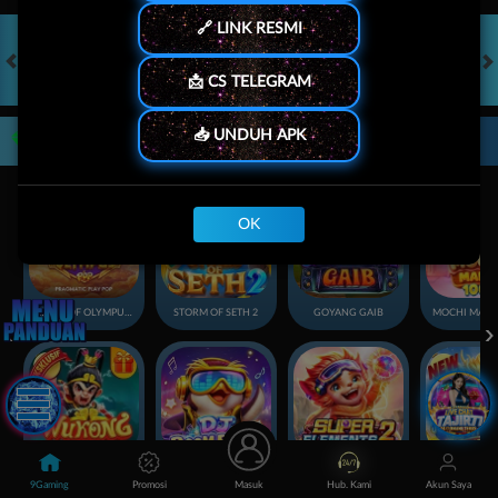
🔗 LINK RESMI
📩 CS TELEGRAM
HOT GAMES
SLOTS
LIVE CASINO
RACE
TOGEL
OL
📥 UNDUH APK
Game Populer
OK
GATES OF OLYMPUS POP
STORM OF SETH 2
GOYANG GAIB
MOCHI MANIA
WUKONG - BLACK SCATTER
DJ BOOM BOOM
SUPER ELEMENTS 2
9Gaming
Promosi
Masuk
Hub. Kami
Akun Saya