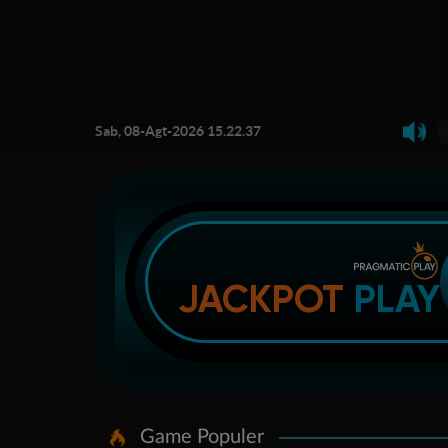
Sab, 08-Agt-2026 15.22.37
Pemeliharaan Terjadwal: PP Virtual Sports pada 30-Jun-2026 dari 15.00.00 sampai 
JACKPOT
PLAY
Game Populer