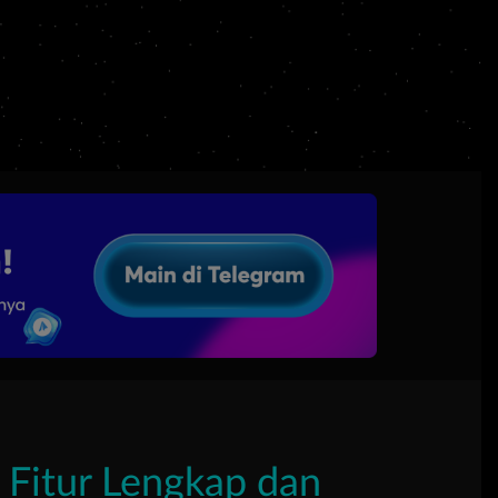
 Fitur Lengkap dan