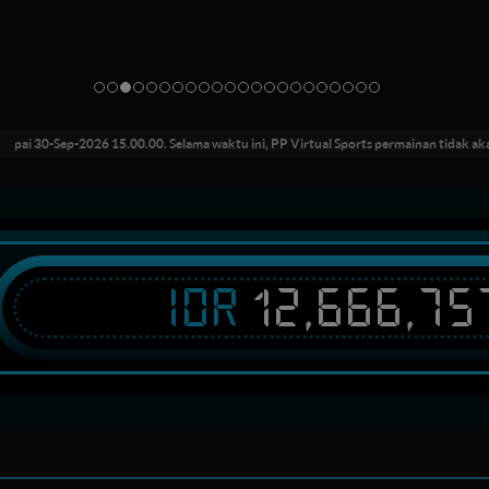
30-Sep-2026 15.00.00. Selama waktu ini, PP Virtual Sports permainan tidak akan te
IDR
12,666,75