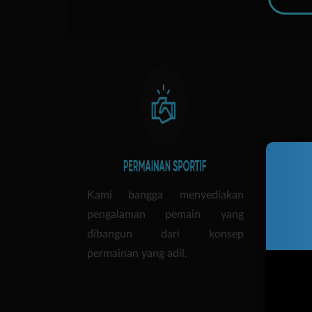
Kami bangga menyediakan
Kami 
pengalaman pemain yang
situs
dibangun dari konsep
berli
permainan yang adil.