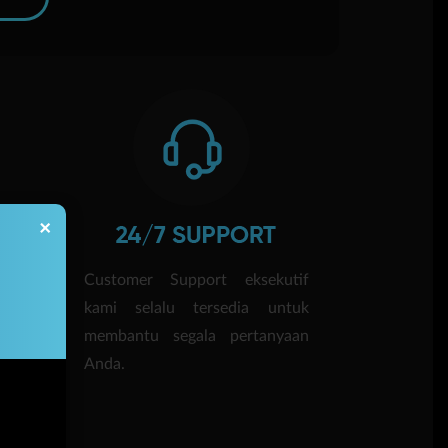
×
atu
Customer Support eksekutif
e 24
kami selalu tersedia untuk
dan
membantu segala pertanyaan
Anda.