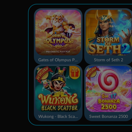
Gates of Olympus POP
Storm of Seth 2
Wukong - Black Scatter
Sweet Bonanza 2500