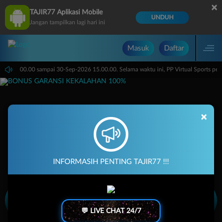
×
TAJIR77 Aplikasi Mobile
UNDUH
Jangan tampilkan lagi hari ini
Masuk
Daftar
 dari 15.00.00 sampai 30-Sep-2026 15.00.00. Selama waktu ini, PP Virtual Sports p
×
INFORMASIH PENTING TAJIR77 !!!
JACKPOT
PLAY
IDR
12,668,331,652
💬 LIVE CHAT 24/7