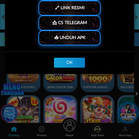
🔗 LINK RESMI
📩 CS TELEGRAM
HOT GAMES
SLOTS
LIVE CASINO
RACE
TOGEL
OL
📥 UNDUH APK
Game Populer
OK
GATES OF OLYMPUS POP
BANG GACOR 1000
FORTUNE GARUDA 1000
MAHJONG WINS 3 – BLACK SCATTER
SWEET BONANZA 2500
POKER WIN
MAHJONG W
9Gaming
Promosi
Masuk
Hub. Kami
Akun Saya