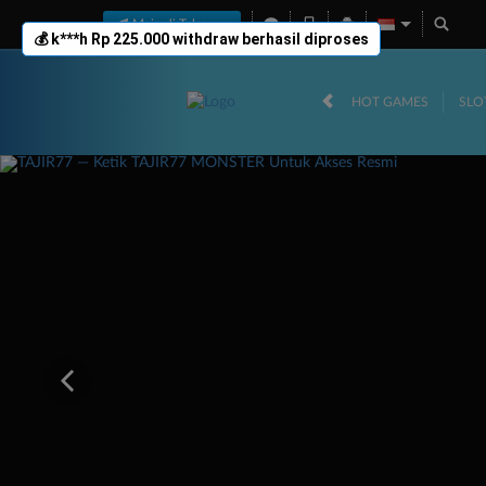
Main di Telegram
💰 k***h Rp 225.000 withdraw berhasil diproses
HOT GAMES
SLO