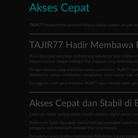
Akses Cepat
TAJIR77
menghadirkan platform hiburan digital modern dengan akse
TAJIR77 Hadir Membawa P
Di era teknologi yang terus berkembang, kebutuhan akan platform
hiburan modern dengan berbagai fitur unggulan yang dirancang u
Dengan tampilan yang sederhana namun profesional, TAJIR77 membe
platform ini mampu memberikan pengalaman yang nyaman baik un
Keunggulan inilah yang membuat TAJIR77 terus menjadi salah satu p
Akses Cepat dan Stabil di 
Salah satu faktor penting dalam memilih platform digital adalah
Platform ini dapat digunakan melalui berbagai perangkat seperti 
pengguna saat menjelajahi berbagai fitur yang tersedia.
Kemudahan akses tersebut memberikan fleksibilitas kepada penggu