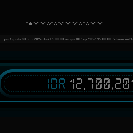
s pada 30-Jun-2026 dari 15.00.00 sampai 30-Sep-2026 15.00.00. Selama waktu ini, 
IDR
12,700,20