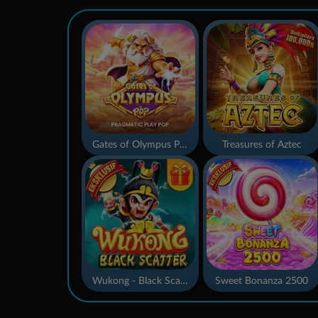
Gates of Olympus POP
Treasures of Aztec
Wukong - Black Scatter
Sweet Bonanza 2500