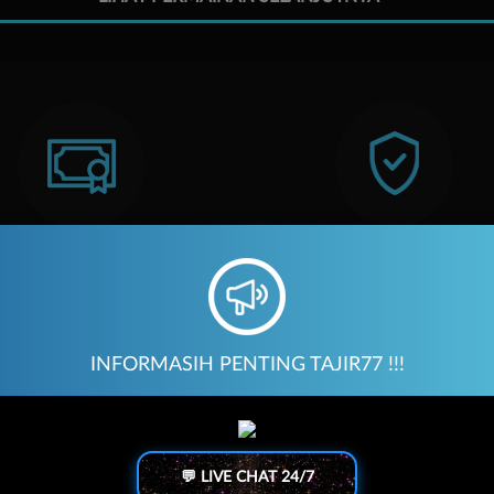
bangga menjadi salah satu
Kami memiliki salah s
 poker klub elit yang telah
platform pembayaran onlin
INFORMASIH PENTING TAJIR77 !!!
sensi & diregulasi di Asia.
jam yang paling aman 
terbaru.
💬 LIVE CHAT 24/7