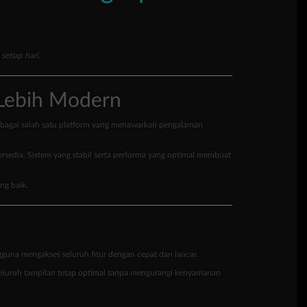
etiap hari.
Lebih Modern
sebagai salah satu platform yang menawarkan pengalaman
sedia. Sistem yang stabil serta performa yang optimal membuat
ng baik.
guna mengakses seluruh fitur dengan cepat dan lancar.
 seluruh tampilan tetap optimal tanpa mengurangi kenyamanan