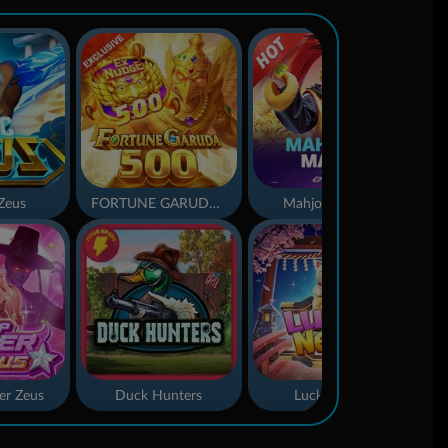
 Zeus
FORTUNE GARUDA 500
Mahjong Magic
er Zeus
Duck Hunters
Lucky Neko
C