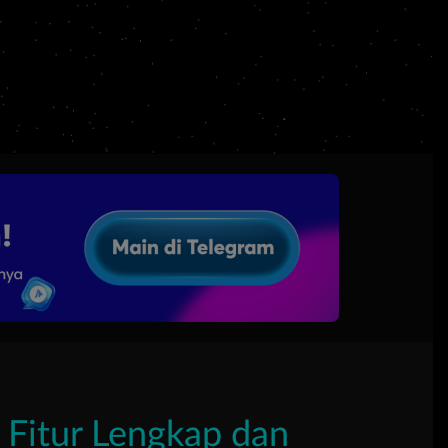
 Fitur Lengkap dan