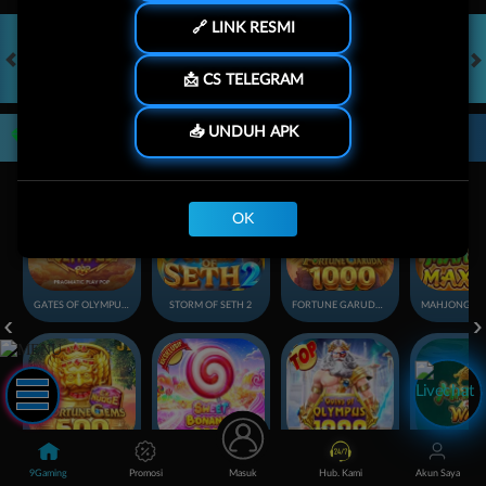
🔗 LINK RESMI
📩 CS TELEGRAM
HOT GAMES
SLOTS
LIVE CASINO
RACE
TOGEL
OL
📥 UNDUH APK
Game Populer
OK
GATES OF OLYMPUS POP
STORM OF SETH 2
FORTUNE GARUDA 1000
MAHJONG M
FORTUNE GEMS 500
SWEET BONANZA 2500
GATES OF OLYMPUS 1000
MAHJONG W
9Gaming
Promosi
Masuk
Hub. Kami
Akun Saya