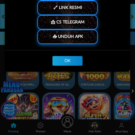
🔗 LINK RESMI
📩 CS TELEGRAM
HOT GAMES
SLOTS
LIVE CASINO
RACE
TOGEL
OL
📥 UNDUH APK
Game Populer
OK
GATES OF OLYMPUS POP
TREASURES OF AZTEC
FORTUNE GARUDA 1000
MAHJONG M
MAHJONG WINS 3 – BLACK SCATTER
DJ BOOM BOOM
SUPER ELEMENTS 2
PIRATE QUES
9Gaming
Promosi
Masuk
Hub. Kami
Akun Saya