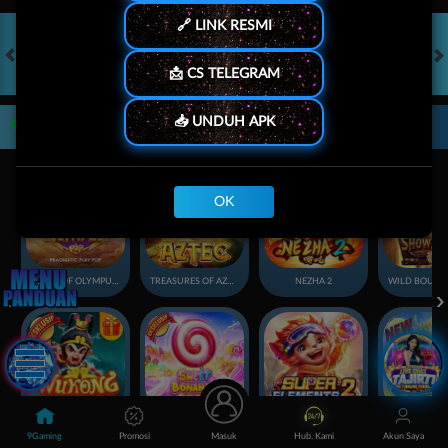
🔗 LINK RESMI
📩 CS TELEGRAM
HOT GAMES
SLOTS
LIVE CASINO
RACE
TOGEL
OL
📥 UNDUH APK
Game Populer
OK
GATES OF OLYMPUS POP
TREASURES OF AZTEC
NEZHA 2
WUKONG - BLACK SCATTER
SWEET BONANZA 2500
SUPER ELEMENTS 2
9Gaming
Promosi
Masuk
Hub. Kami
Akun Saya