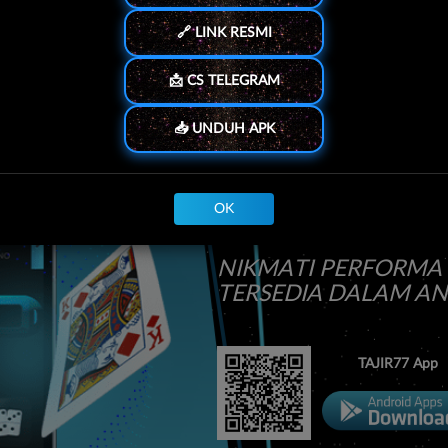
🔗 LINK RESMI
📩 CS TELEGRAM
📥 UNDUH APK
DOWNLOAD
SEKARANG
OK
NIKMATI PERFORMA T
TERSEDIA DALAM A
TAJIR77 App