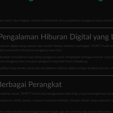
s cepat, fitur lengkap, layanan profesional, dan pengalaman pengguna yang nyaman s
engalaman Hiburan Digital yang 
 hiburan digital yang nyaman dan mudah diakses semakin meningkat. TAJIR77 hadir 
ntuk memenuhi kebutuhan pengguna masa kini.
rikan kemudahan bagi setiap pengguna untuk menjelajahi berbagai layanan yang ter
tuk pengguna baru maupun pengguna yang telah lama bergabung.
ilihan bagi mereka yang mencari platform hiburan digital dengan kualitas layanan ya
Berbagai Perangkat
 kemudahan akses. TAJIR77 dirancang menggunakan teknologi yang memungkinkan peng
smartphone, tablet, laptop, maupun komputer desktop. Dengan desain yang responsif,
na untuk menikmati berbagai layanan kapan saja dan di mana saja sesuai kebutuhan.