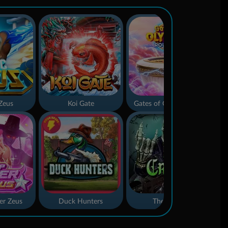
 Zeus
Koi Gate
Gates of Olympus Roulette
er Zeus
Duck Hunters
The Crypt