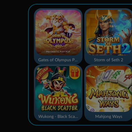
Gates of Olympus POP
Storm of Seth 2
Wukong - Black Scatter
Mahjong Ways