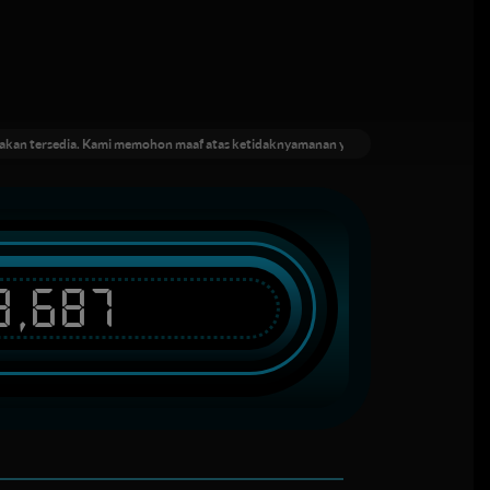
tersedia. Kami memohon maaf atas ketidaknyamanan yang mungkin ditimbulkan.
Pe
3,687