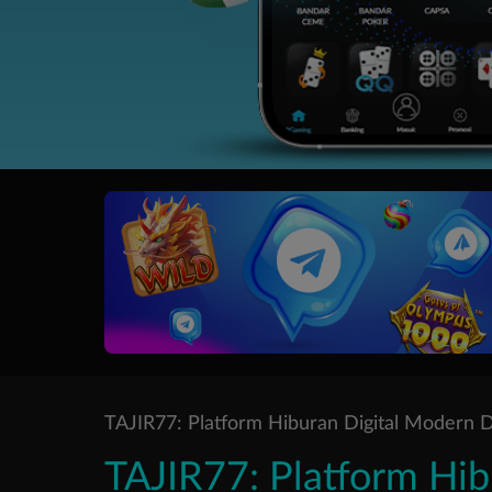
TAJIR77: Platform Hiburan Digital Modern 
TAJIR77: Platform Hib