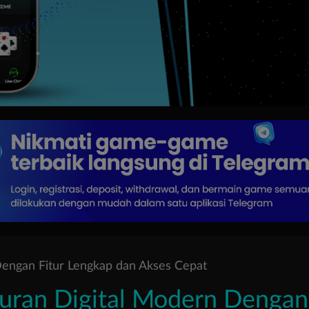
Dengan Fitur Lengkap dan Akses Cepat
uran Digital Modern Dengan