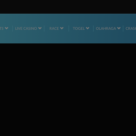
TS
LIVE CASINO
RACE
TOGEL
OLAHRAGA
CRAS