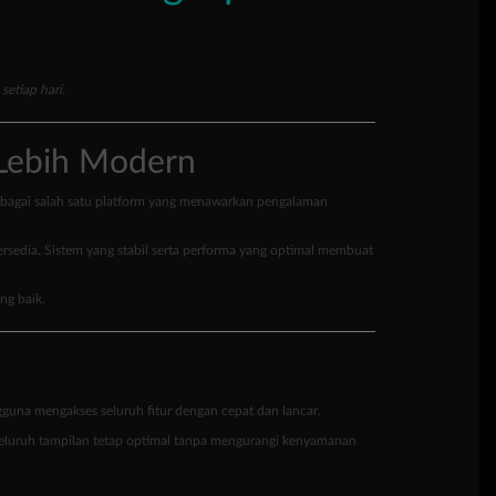
etiap hari.
Lebih Modern
sebagai salah satu platform yang menawarkan pengalaman
sedia. Sistem yang stabil serta performa yang optimal membuat
ng baik.
guna mengakses seluruh fitur dengan cepat dan lancar.
 seluruh tampilan tetap optimal tanpa mengurangi kenyamanan