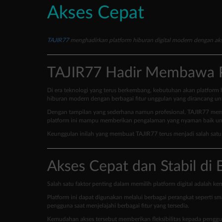
Akses Cepat
TAJIR77
menghadirkan platform hiburan digital modern dengan akse
TAJIR77 Hadir Membawa P
Di era teknologi yang terus berkembang, kebutuhan akan platform
hiburan modern dengan berbagai fitur unggulan yang dirancang u
Dengan tampilan yang sederhana namun profesional, TAJIR77 membe
platform ini mampu memberikan pengalaman yang nyaman baik un
Keunggulan inilah yang membuat TAJIR77 terus menjadi salah satu p
Akses Cepat dan Stabil di 
Salah satu faktor penting dalam memilih platform digital adalah
Platform ini dapat digunakan melalui berbagai perangkat seperti 
pengguna saat menjelajahi berbagai fitur yang tersedia.
Kemudahan akses tersebut memberikan fleksibilitas kepada penggu