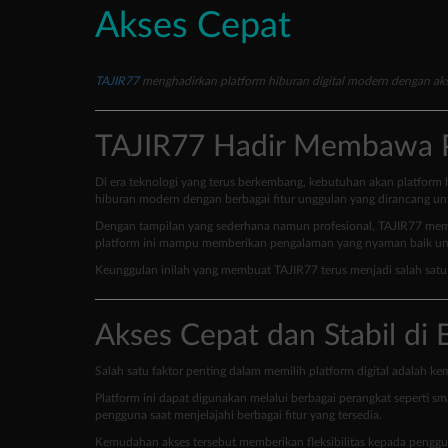
Akses Cepat
TAJIR77
menghadirkan platform hiburan digital modern dengan akse
TAJIR77 Hadir Membawa P
Di era teknologi yang terus berkembang, kebutuhan akan platform
hiburan modern dengan berbagai fitur unggulan yang dirancang u
Dengan tampilan yang sederhana namun profesional, TAJIR77 membe
platform ini mampu memberikan pengalaman yang nyaman baik un
Keunggulan inilah yang membuat TAJIR77 terus menjadi salah satu p
Akses Cepat dan Stabil di 
Salah satu faktor penting dalam memilih platform digital adalah
Platform ini dapat digunakan melalui berbagai perangkat seperti 
pengguna saat menjelajahi berbagai fitur yang tersedia.
Kemudahan akses tersebut memberikan fleksibilitas kepada penggu