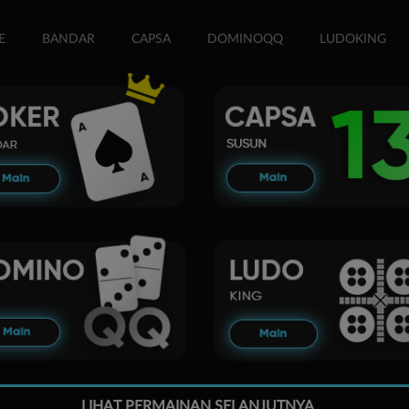
E
BANDAR
CAPSA
DOMINOQQ
LUDOKING
LIHAT PERMAINAN SELANJUTNYA