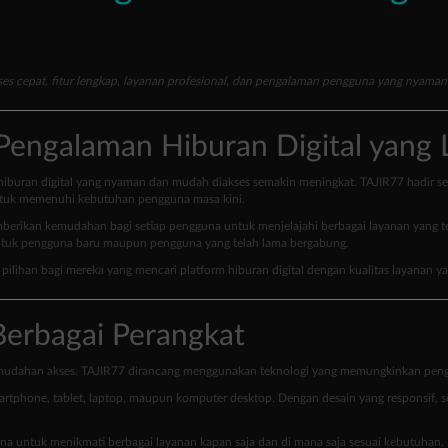
s cepat, fitur lengkap, layanan profesional, dan pengalaman pengguna yang nyaman s
engalaman Hiburan Digital yang 
 hiburan digital yang nyaman dan mudah diakses semakin meningkat. TAJIR77 hadir 
ntuk memenuhi kebutuhan pengguna masa kini.
rikan kemudahan bagi setiap pengguna untuk menjelajahi berbagai layanan yang ter
tuk pengguna baru maupun pengguna yang telah lama bergabung.
ilihan bagi mereka yang mencari platform hiburan digital dengan kualitas layanan ya
Berbagai Perangkat
 kemudahan akses. TAJIR77 dirancang menggunakan teknologi yang memungkinkan peng
smartphone, tablet, laptop, maupun komputer desktop. Dengan desain yang responsif,
na untuk menikmati berbagai layanan kapan saja dan di mana saja sesuai kebutuhan.