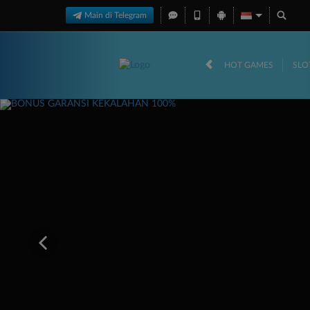
Main di Telegram
HOT GAMES
SLO