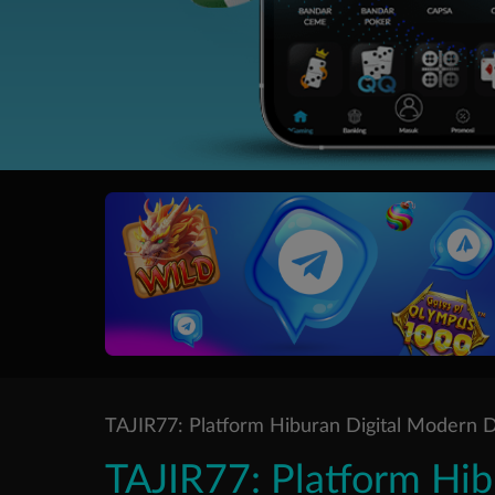
TAJIR77: Platform Hiburan Digital Modern 
TAJIR77: Platform Hib