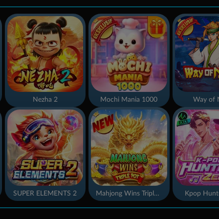
Nezha 2
Mochi Mania 1000
Way of 
SUPER ELEMENTS 2
Mahjong Wins Triple Pot
Kpop Hunt