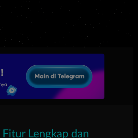
 Fitur Lengkap dan