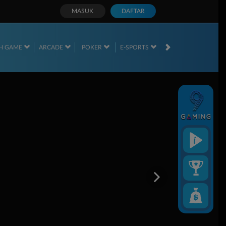
MASUK
DAFTAR
H GAME
ARCADE
POKER
E-SPORTS
SABUNG AYAM