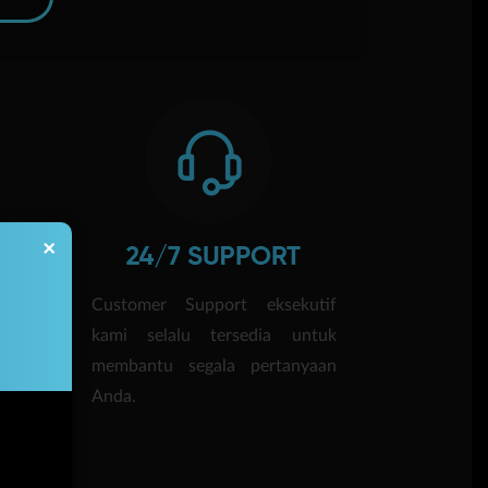
×
atu
Customer Support eksekutif
e 24
kami selalu tersedia untuk
dan
membantu segala pertanyaan
Anda.