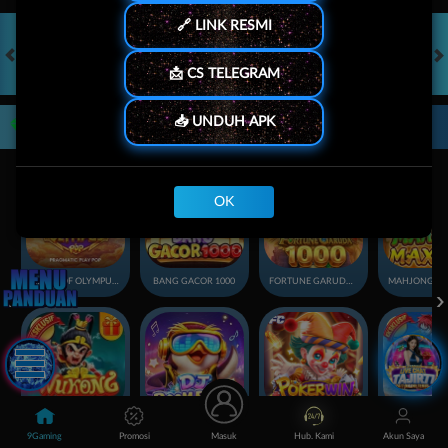
🔗 LINK RESMI
📩 CS TELEGRAM
HOT GAMES
SLOTS
LIVE CASINO
RACE
TOGEL
OL
📥 UNDUH APK
Game Populer
OK
GATES OF OLYMPUS POP
BANG GACOR 1000
FORTUNE GARUDA 1000
MAHJONG M
WUKONG - BLACK SCATTER
DJ BOOM BOOM
POKER WIN
PIRATE QUES
9Gaming
Promosi
Masuk
Hub. Kami
Akun Saya