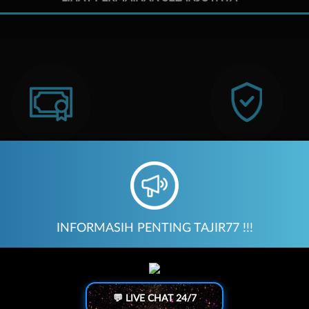
bangga menjadi salah satu
Kami memiliki salah s
 poker klub elit yang telah
platform pembayaran onlin
INFORMASIH PENTING TAJIR77 !!!
sensi & diregulasi di Asia.
jam yang paling aman 
terbaru.
💬 LIVE CHAT 24/7