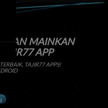
 DAN MAINKAN
TAJIR77 APP
ERBAIK, TAJIR77 APPS!
NDROID