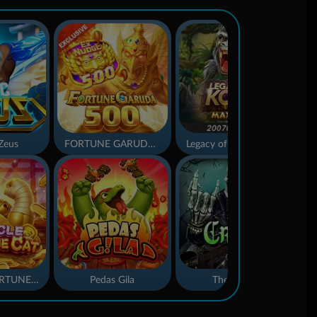
 Zeus
FORTUNE GARUDA 500
Legacy of Kong Maxways
MUSCLE FORTUNE CAT
Pedas Gila
The Crypt