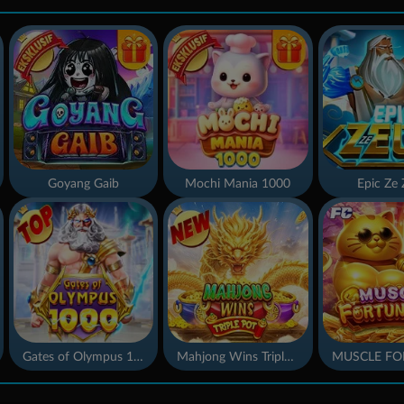
Goyang Gaib
Mochi Mania 1000
Epic Ze
Gates of Olympus 1000
Mahjong Wins Triple Pot