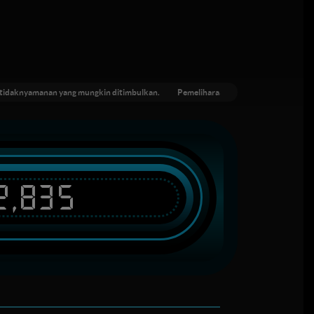
yamanan yang mungkin ditimbulkan.
Pemeliharaan Terjadwal: PP Virtual Sports p
2,835